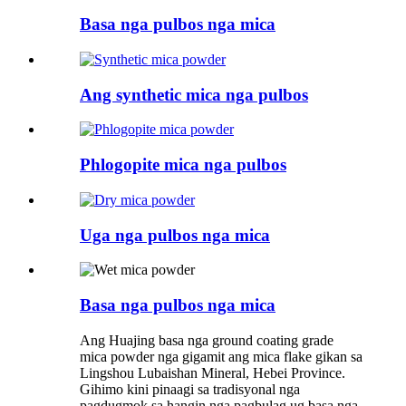
Basa nga pulbos nga mica
Ang synthetic mica nga pulbos
Phlogopite mica nga pulbos
Uga nga pulbos nga mica
Basa nga pulbos nga mica
Ang Huajing basa nga ground coating grade
mica powder nga gigamit ang mica flake gikan sa
Lingshou Lubaishan Mineral, Hebei Province.
Gihimo kini pinaagi sa tradisyonal nga
pagdugmok sa hangin nga pagbulag ug basa nga