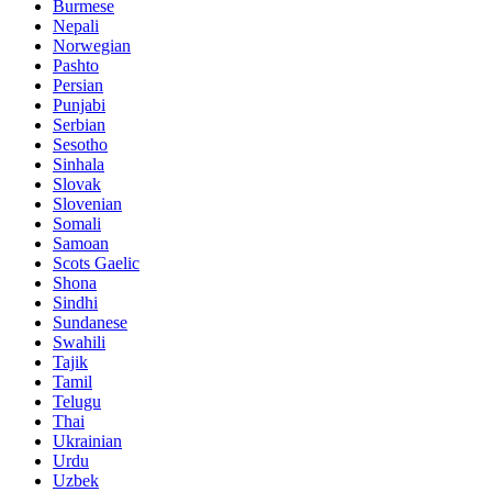
Burmese
Nepali
Norwegian
Pashto
Persian
Punjabi
Serbian
Sesotho
Sinhala
Slovak
Slovenian
Somali
Samoan
Scots Gaelic
Shona
Sindhi
Sundanese
Swahili
Tajik
Tamil
Telugu
Thai
Ukrainian
Urdu
Uzbek