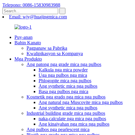
Telepono: 0086-15830983988
Email: wjy@huajingmica.com
Puy-anan
Bahin Kanato
Pagpanaw sa Pabrika
Kwalipikasyon sa Kompanya
Mga Produkto
Ang patong nga grade mica nga pulbos
Kalkula nga mica powder
Uga nga pulbos nga mica
Phlogopite mica nga pulbos
Ang synthetic mica nga pulbos
Basa nga pulbos nga mica
Kosmetik nga grado nga mica nga pulbos
Ang natural nga Muscovite mica nga pulbos
Ang synthetic mica nga pulbos
Industrial building grade mica nga pulbos
naka-calculate nga mica nga pulbos
Ang kinaiyahan nga mica nga pulbos
Ang pulbos nga pearlescent mica
Plastik nga grado nga mica nga pulbos