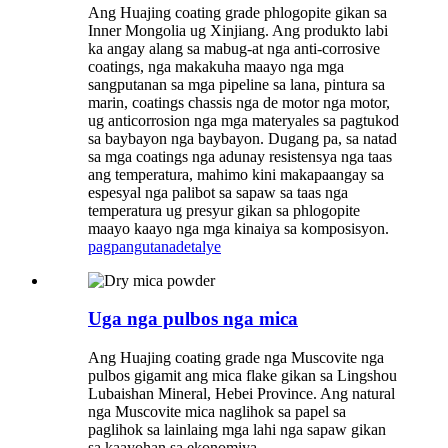
Ang Huajing coating grade phlogopite gikan sa
Inner Mongolia ug Xinjiang. Ang produkto labi
ka angay alang sa mabug-at nga anti-corrosive
coatings, nga makakuha maayo nga mga
sangputanan sa mga pipeline sa lana, pintura sa
marin, coatings chassis nga de motor nga motor,
ug anticorrosion nga mga materyales sa pagtukod
sa baybayon nga baybayon. Dugang pa, sa natad
sa mga coatings nga adunay resistensya nga taas
ang temperatura, mahimo kini makapaangay sa
espesyal nga palibot sa sapaw sa taas nga
temperatura ug presyur gikan sa phlogopite
maayo kaayo nga mga kinaiya sa komposisyon.
pagpangutana
detalye
Uga nga pulbos nga mica
Ang Huajing coating grade nga Muscovite nga
pulbos gigamit ang mica flake gikan sa Lingshou
Lubaishan Mineral, Hebei Province. Ang natural
nga Muscovite mica naglihok sa papel sa
paglihok sa lainlaing mga lahi nga sapaw gikan
sa kaayohan sa ekonomiya.