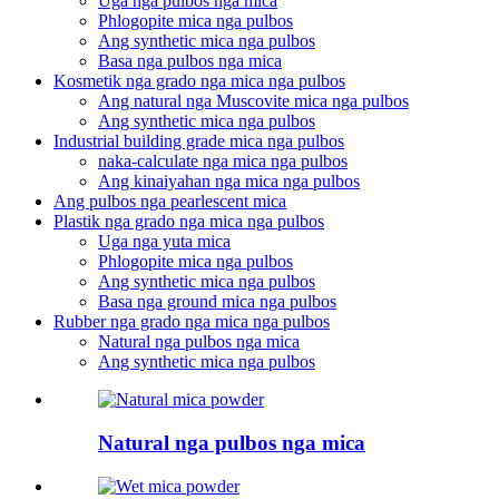
Uga nga pulbos nga mica
Phlogopite mica nga pulbos
Ang synthetic mica nga pulbos
Basa nga pulbos nga mica
Kosmetik nga grado nga mica nga pulbos
Ang natural nga Muscovite mica nga pulbos
Ang synthetic mica nga pulbos
Industrial building grade mica nga pulbos
naka-calculate nga mica nga pulbos
Ang kinaiyahan nga mica nga pulbos
Ang pulbos nga pearlescent mica
Plastik nga grado nga mica nga pulbos
Uga nga yuta mica
Phlogopite mica nga pulbos
Ang synthetic mica nga pulbos
Basa nga ground mica nga pulbos
Rubber nga grado nga mica nga pulbos
Natural nga pulbos nga mica
Ang synthetic mica nga pulbos
Natural nga pulbos nga mica