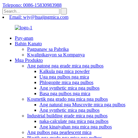
Telepono: 0086-15830983988
Email: wjy@huajingmica.com
Puy-anan
Bahin Kanato
Pagpanaw sa Pabrika
Kwalipikasyon sa Kompanya
Mga Produkto
Ang patong nga grade mica nga pulbos
Kalkula nga mica powder
Uga nga pulbos nga mica
Phlogopite mica nga pulbos
Ang synthetic mica nga pulbos
Basa nga pulbos nga mica
Kosmetik nga grado nga mica nga pulbos
Ang natural nga Muscovite mica nga pulbos
Ang synthetic mica nga pulbos
Industrial building grade mica nga pulbos
naka-calculate nga mica nga pulbos
Ang kinaiyahan nga mica nga pulbos
Ang pulbos nga pearlescent mica
Plastik nga grado nga mica nga pulbos