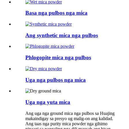
Basa nga pulbos nga mica
Ang synthetic mica nga pulbos
Phlogopite mica nga pulbos
Uga nga pulbos nga mica
Uga nga yuta mica
Ang uga nga ground mica nga pulbos sa Huajing
makaindigay sa presyo ug malig-on ang kalidad.
Ang taas nga purity mica powder nga gihimo
pinaagi sa paggaling nga dili mausab ang bisan