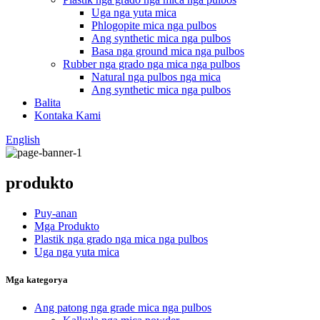
Uga nga yuta mica
Phlogopite mica nga pulbos
Ang synthetic mica nga pulbos
Basa nga ground mica nga pulbos
Rubber nga grado nga mica nga pulbos
Natural nga pulbos nga mica
Ang synthetic mica nga pulbos
Balita
Kontaka Kami
English
produkto
Puy-anan
Mga Produkto
Plastik nga grado nga mica nga pulbos
Uga nga yuta mica
Mga kategorya
Ang patong nga grade mica nga pulbos