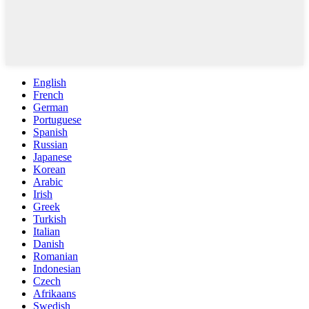
English
French
German
Portuguese
Spanish
Russian
Japanese
Korean
Arabic
Irish
Greek
Turkish
Italian
Danish
Romanian
Indonesian
Czech
Afrikaans
Swedish