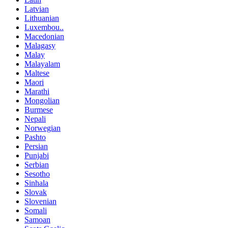
Latvian
Lithuanian
Luxembou..
Macedonian
Malagasy
Malay
Malayalam
Maltese
Maori
Marathi
Mongolian
Burmese
Nepali
Norwegian
Pashto
Persian
Punjabi
Serbian
Sesotho
Sinhala
Slovak
Slovenian
Somali
Samoan