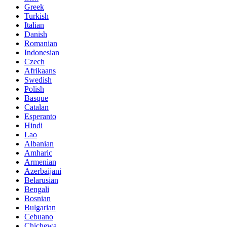
Greek
Turkish
Italian
Danish
Romanian
Indonesian
Czech
Afrikaans
Swedish
Polish
Basque
Catalan
Esperanto
Hindi
Lao
Albanian
Amharic
Armenian
Azerbaijani
Belarusian
Bengali
Bosnian
Bulgarian
Cebuano
Chichewa