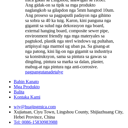
Ang gidak-on sa tipik sa mga produkto
naglangkob sa gilapdon nga 5mm hangtod 10um.
Ang proseso sa pagpaputli padayon nga gihimo
sa sobra sa 40 ka tuig. Karon, kini panguna nga
gigamit sa sulud nga dekorasyon nga board,
external hanging board, composite sewer pipe,
environment friendly nga mga materyales sa
pagtukod, plastik nga steel windows ug pultahan,
artipisyal nga marmol ug uban pa. Sa gisang-at
nga patong, kini lig-on nga gigamit sa industriya
sa konstruksyon, sama sa pintura sa gawas sa
dingding, pintura sa marka sa dalan, plaster,
mabug-at nga pintura nga anti-corrosive.
pagpangutana
detalye
Bahin Kanato
Mga Produkto
Balita
Kontaka Kami
wjy@huajingmica.com
Xujiatuan, Ciyu Town, Lingshou County, Shijiazhuang City,
Hebei Province, China
Tel: 0086-15830983988